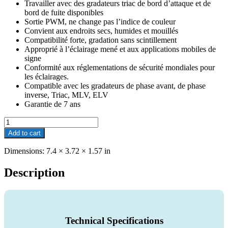
Travailler avec des gradateurs triac de bord d’attaque et de
bord de fuite disponibles
Sortie PWM, ne change pas l’indice de couleur
Convient aux endroits secs, humides et mouillés
Compatibilité forte, gradation sans scintillement
Approprié à l’éclairage mené et aux applications mobiles de
signe
Conformité aux réglementations de sécurité mondiales pour
les éclairages.
Compatible avec les gradateurs de phase avant, de phase
inverse, Triac, MLV, ELV
Garantie de 7 ans
SMT-
012-
Add to cart
060VTHV2
quantity
Dimensions:
7.4 × 3.72 × 1.57 in
Description
Technical Specifications