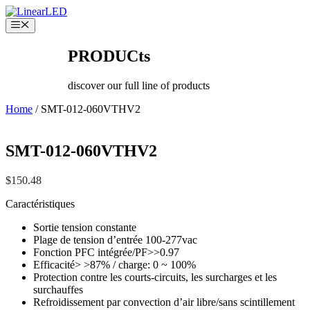
Skip
to
Menu
content
PRODUCts
discover our full line of products
Home
/ SMT-012-060VTHV2
SMT-012-060VTHV2
$
150.48
Caractéristiques
Sortie tension constante
Plage de tension d’entrée 100-277vac
Fonction PFC intégrée/PF>>0.97
Efficacité> >87% / charge: 0 ~ 100%
Protection contre les courts-circuits, les surcharges et les
surchauffes
Refroidissement par convection d’air libre/sans scintillement