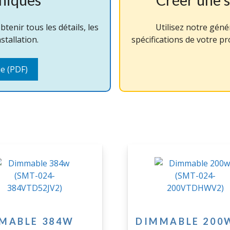
enir tous les détails, les
Utilisez notre gén
stallation.
spécifications de votre p
ue (PDF)
MABLE 384W
DIMMABLE 200