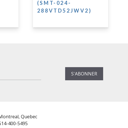
(SMT-024-
288VTD52JWV2)
Montreal, Quebec
514-400-5495