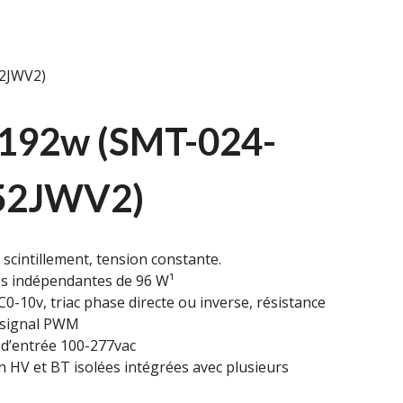
2JWV2)
192w (SMT-024-
52JWV2)
scintillement, tension constante.
ies indépendantes de 96 W¹
C0-10v, triac phase directe ou inverse, résistance
e signal PWM
 d’entrée 100-277vac
n HV et BT isolées intégrées avec plusieurs