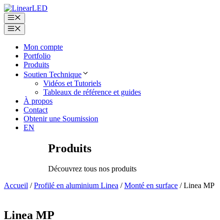
Aller
au
Menu
contenu
Menu
Mon compte
Portfolio
Produits
Soutien Technique
Vidéos et Tutoriels
Tableaux de référence et guides
À propos
Contact
Obtenir une Soumission
EN
Produits
Découvrez tous nos produits
Accueil
/
Profilé en aluminium Linea
/
Monté en surface
/ Linea MP
Linea MP